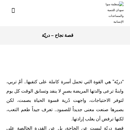
قصة نجاح – دريّة
“دريّة” هي القوة التي تحمل أسرة كاملة على كتفيها.. أمٌ تربي،
وابنةٌ ترعى والدتها المريضة بصبرٍ لا ينفد وتسابق الوقت كل يوم
لتوفر الاحتياجات، واجهت دُرية قسوة الحياة بصمت، لكن
بصبرها صنعت معنى جديداً للصمود.. تعرف جيداً طعم التعب،
لكنها ترفض أن يغلب إرادتها.
قصة دريّة ليست عن الحاجة، بل عن القدرة الخالصة على