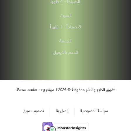
8صباحاً - 4 ظهراً
السبت
8 صباحاًً - 1 ظهراً
الجمعة
الدعم بالايميل
حقوق الطبع والنشر محفوظة © 2026 لـــموقع Sawa-sudan.org.
سياسة الخصوصية
إتصل بنا
تصميم : ميرغ