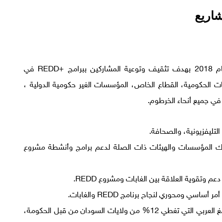
شاريع
لقد بدأت ورشة إطلاق المشاريع في الخامس عشر من مارس لعام 2018 بهدف تثقيف وتوعية المشاركين ببرامج +REDD في
الحكومية، القطاع الخاص، المؤسسات الغير حكومية الدولية ،
في جميع أنحاء الخرطوم.
التليفزيونية، والصحافة.
راك المؤسسات والهيئات ذات الصلة لدعم برامج وأنشطة مشروع
 ومحوري لنجاح برنامج REDD والغابات.
يجب ان يكون هناك اهتمام ورعاية خاصة بمناطق أشجار الصمغ العربي التي تغطي 12% من ولايات السودان من قبل الحكومة،